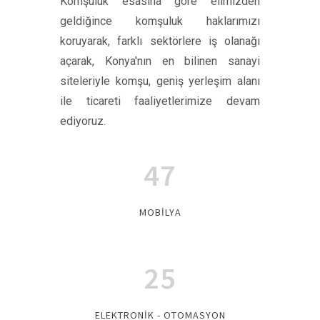
Komşuluk esasına göre elimizden
geldiğince komşuluk haklarımızı
koruyarak, farklı sektörlere iş olanağı
açarak, Konya'nın en bilinen sanayi
siteleriyle komşu, geniş yerleşim alanı
ile ticareti faaliyetlerimize devam
ediyoruz.
47
MOBİLYA
25
ELEKTRONİK - OTOMASYON