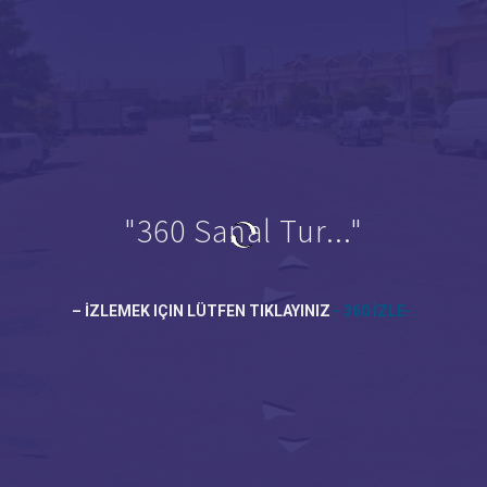
360 Sanal Tur...
E-.
İZLEMEK IÇIN LÜTFEN TIKLAYINIZ
- 360 İZLE-.