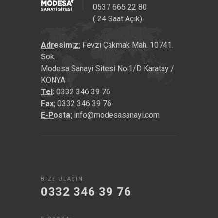
0537 665 22 80
( 24 Saat Açık)
Adresimiz:
Fevzi Çakmak Mah. 10741.
Sok.
Modesa Sanayi Sitesi No:1/D Karatay /
KONYA
Tel:
0332 346 39 76
Fax:
0332 346 39 76
E-Posta:
info@modesasanayi.com
BIZE ULAŞIN:
0332 346 39 76