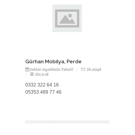
Gürhan Mobilya, Perde
Sektör:Ayakkabı-Tekstil
Sk:10746
No:11-18
0332 322 64 16
05353 489 77 46