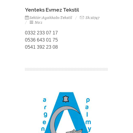
Yenteks Evmez Tekstil
Sektör:Ayakkabı-Tekstil
Sk:10747
No:1
0332 233 07 17
0536 643 01 75
0541 392 23 08