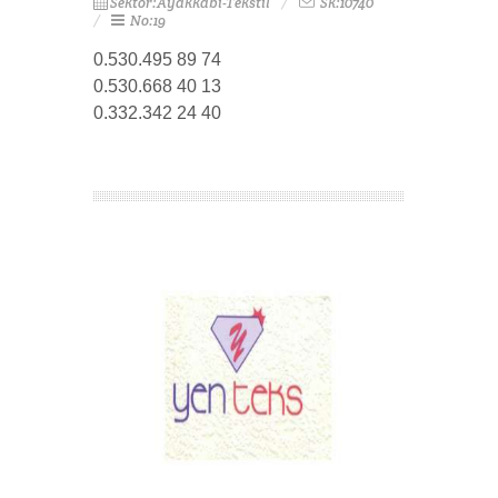
Sektör:Ayakkabı-Tekstil
Sk:10740
No:19
0.530.495 89 74
0.530.668 40 13
0.332.342 24 40