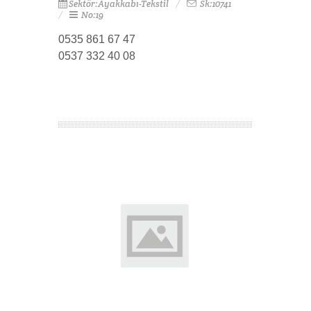
Sektör:Ayakkabı-Tekstil
Sk:10741
No:19
0535 861 67 47
0537 332 40 08