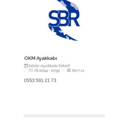
OKM Ayakkabı
Sektör:Ayakkabı-Tekstil
Sk:10744 - 10739
No:7-12
0553 591 21 73