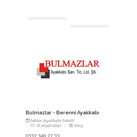
Bulmazlar - Berenni Ayakkabı
Sektör:Ayakkabı-Tekstil
Sk:10746-10747
No:9
0332 346 27 33