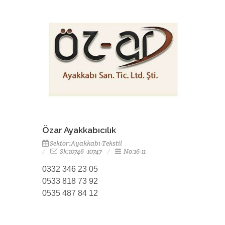
Özar Ayakkabıcılık
Sektör:Ayakkabı-Tekstil
Sk:10746 -10747
No:16-11
0332 346 23 05
0533 818 73 92
0535 487 84 12