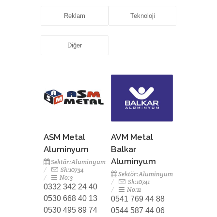
Reklam
Teknoloji
Diğer
ASM Metal
AVM Metal
Aluminyum
Balkar
Aluminyum
Sektör:Aluminyum
Sk:10734
Sektör:Aluminyum
No:3
Sk:10741
0332 342 24 40
No:11
0530 668 40 13
0541 769 44 88
0530 495 89 74
0544 587 44 06