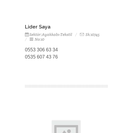
Lider Saya
Sektör:Ayakkabı-Tekstil
Sk:10745
No:10
0553 306 63 34
0535 607 43 76