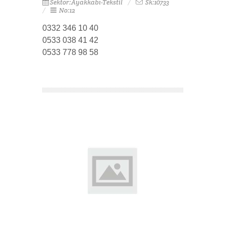
Sektör:Ayakkabı-Tekstil
Sk:10733
No:12
0332 346 10 40
0533 038 41 42
0533 778 98 58