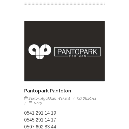
Pantopark Pantolon
Sektör:Ayakkabı-Tekstil
Sk:10741
No:9
0541 291 14 19
0545 291 14 17
0507 602 83 44