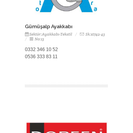
Gümüşalp Ayakkabı
Sektör:Ayakkabı-Tekstil
Sk:10742-43
No:13
0332 346 10 52
0536 333 83 11