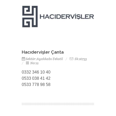
Hacıdervişler Çanta
Sektör:Ayakkabı-Tekstil
Sk:10733
No:12
0332 346 10 40
0533 038 41 42
0533 778 98 58