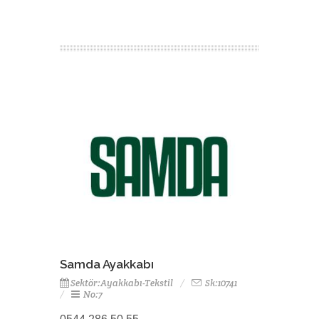
Samda Ayakkabı
Sektör:Ayakkabı-Tekstil
Sk:10741
No:7