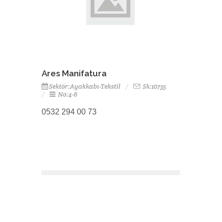
Ares Manifatura
Sektör:Ayakkabı-Tekstil
Sk:10735
No:4-6
0532 294 00 73